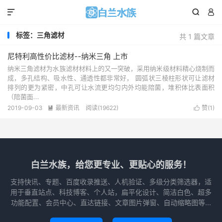



标签：三角滤材
共 1 篇文章
尼特利高性价比滤材--纳米三角 上市
纳米三角滤材为水族滤材材料上的又一突破，采用纳米级材料精心烧制而
成，多孔结构、吸水性、通透性都非常好， 圆弧状三棱柱形状可让滤材
排列的更为紧密，中孔可让水流更均匀内外均能陪菌，堆积体比表面积
（陪菌面...
2019-09-03
最新资讯
阅读(
19622
)
赞(
1
)


白兰水族，给您更专业、更贴心的服务！
支持快讯、专题、百度收录推送、人机验证、多级分类筛选器，适
用于垂直站点、科技博客、个人站，扁平化设计、简洁白色、超多
功能配置、会员中心、直达链接、文章图片弹窗、自动缩略图等...