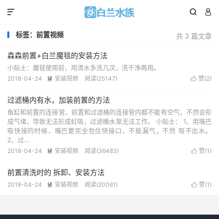



标签：前置视频
共 3 篇文章
森森前置+白兰魔毯的安装方法
小贴士：魔毯使用前，用清水多洗几次，洗干净再用。
2018-04-24
安装视频
阅读(
25147
)
赞(
2
)


过滤桶内有水，加装前置的方法
鱼缸和前置的连接管、前置和过滤桶的连接管内都不能有空气，不然会形
成气堵，导致无法形成虹吸，过滤桶水泵无法工作。 小贴士： 1、用嘴巴
吸快接的时候，嘴巴要完全包住快接口，不能漏气，不然 吸不出水。
2、过...
2018-04-24
安装视频
阅读(
36483
)
赞(
1
)


前置清洗时的 拆卸、安装方法
2018-04-24
安装视频
阅读(
20061
)
赞(
1
)

