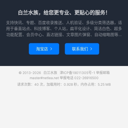
白兰水族，给您更专业、更贴心的服务！
支持快讯、专题、百度收录推送、人机验证、多级分类筛选器，适
用于垂直站点、科技博客、个人站，扁平化设计、简洁白色、超多
功能配置、会员中心、直达链接、文章图片弹窗、自动缩略图等...
淘宝店
联系我们


© 2013-2026
白兰水族
津ICP备19011305号-1
举报邮箱
master#netlea.net 举报电话 022-26916500
请求次数：40 次，加载用时：0.928 秒，内存占用：5.25 MB