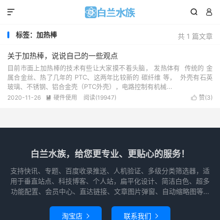



标签：加热棒
共 1 篇文章
关于加热棒，说说自己的一些观点
目前市面上加热棒的技术有些让大家摸不着头脑， 发热体有 传统的 金
属合金丝、热了几年的 PTC、这两年比较新的 碳纤维 等， 外壳有石英
玻璃、不锈钢、铝合金壳（PTC外壳），电路控制有机械...
2020-11-26
硬件使用
阅读(
19947
)
赞(
3
)


白兰水族，给您更专业、更贴心的服务！
支持快讯、专题、百度收录推送、人机验证、多级分类筛选器，适
用于垂直站点、科技博客、个人站，扁平化设计、简洁白色、超多
功能配置、会员中心、直达链接、文章图片弹窗、自动缩略图等...
淘宝店
联系我们

