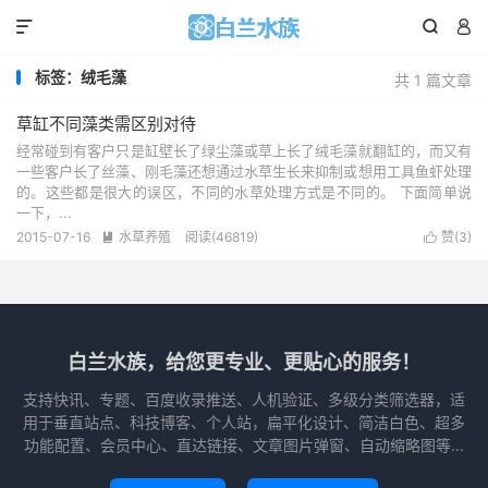



标签：绒毛藻
共 1 篇文章
草缸不同藻类需区别对待
经常碰到有客户只是缸壁长了绿尘藻或草上长了绒毛藻就翻缸的，而又有
一些客户长了丝藻、刚毛藻还想通过水草生长来抑制或想用工具鱼虾处理
的。这些都是很大的误区，不同的水草处理方式是不同的。 下面简单说
一下，...
2015-07-16
水草养殖
阅读(
46819
)
赞(
3
)


白兰水族，给您更专业、更贴心的服务！
支持快讯、专题、百度收录推送、人机验证、多级分类筛选器，适
用于垂直站点、科技博客、个人站，扁平化设计、简洁白色、超多
功能配置、会员中心、直达链接、文章图片弹窗、自动缩略图等...