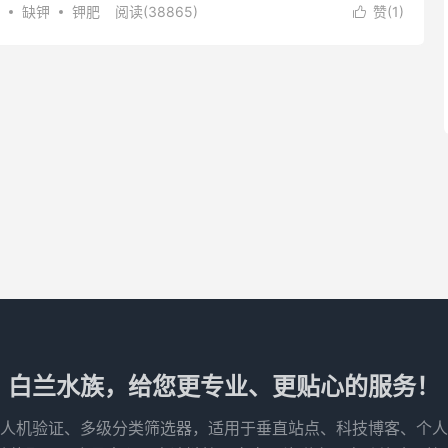
缺钾
钾肥
阅读(
38865
)
赞(
1
)

白兰水族，给您更专业、更贴心的服务！
人机验证、多级分类筛选器，适用于垂直站点、科技博客、个人