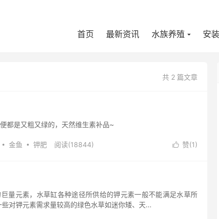
首页
最新资讯
水族养殖
安
共 2 篇文章
便都是又粗又绿的，天然维生素补品~
金鱼
钾肥
阅读(
18844
)
赞(
1
)

所需的巨量元素，水草缸各种途径所供给的钾元素一般不能满足水草所
些对钾元素需求量较高的绿色水草如迷你矮、天...