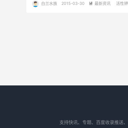
白兰水族
2015-03-30
最新资讯
活性钾

支持快讯、专题、百度收录推送、