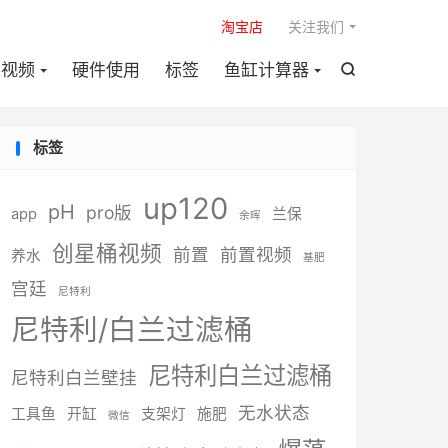

淘宝店
关注我们
装视频
硬件使用
标签
鱼缸计算器

标签
up120
pH
pro版
app
兰保
余晖
创星桶视频
前置
前置视频
养水
基肥
宫廷
尼特利
尼特利/白兰过滤桶
尼特利白兰过滤桶
尼特利白兰壁挂
无水状态
工具鱼
开缸
支架灯
施肥
微信