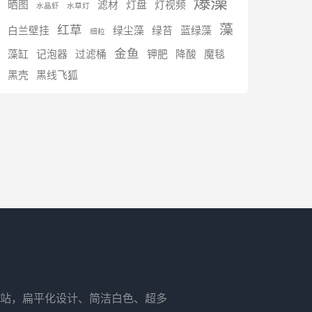
爆藻
晒图
滤材
灯盘
灯视频
水晶虾
水草灯
藻
红草
白兰壁挂
绿尘藻
绿苔
蓝绿藻
细粒
金鱼
藻缸
记泡器
过滤桶
钾肥
降酸
魔毯
黑壳
黑线飞狐
站，扁平化设计、简洁白色、超多