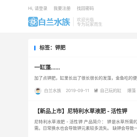
Hi, 请登录
我要注册
找回密码
欢迎光临
专为玩家而生
标签：钾肥
一缸藻......
加了点钾肥，缸里长出了很长很长的发藻，金鱼吃的便
白兰水族
2019-09-11
自己玩的缸
爆藻

【新品上市】尼特利水草液肥 - 活性钾
尼特利水草液肥 - 活性钾 产品简介： 钾是水草
需。日常换水也会导致钾元素较多流失。 缺钾会导致一