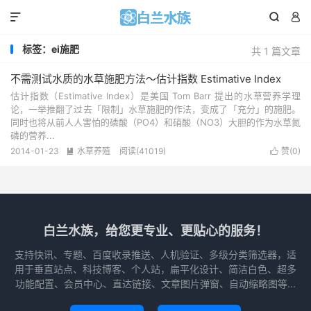



标签：ei施肥
共 1 篇文章
不需测试水质的水草施肥方法～估计指数 Estimative Index
估计指数（Estimative Index）是美国 Tom Barr 提出的水草营养学理
论，一举推翻了过去「限制」水草施肥的作法，变成了「充分」的施肥。
同时也将从前人人害怕的磷酸（PO4）和硝酸（NO3）大胆的作为水草氮
磷的营养...
2014-01-23
水草养殖
阅读(
41019
)
赞(
0
)


白兰水族，给您更专业、更贴心的服务！
支持快讯、专题、百度收录推送、人机验证、多级分类筛选器，适
用于垂直站点、科技博客、个人站，扁平化设计、简洁白色、超多
功能配置、会员中心、直达链接、文章图片弹窗、自动缩略图等...