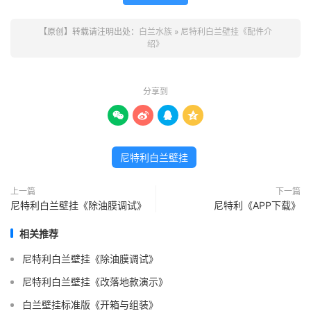
【原创】转载请注明出处：
白兰水族
»
尼特利白兰壁挂《配件介
绍》
分享到




尼特利白兰壁挂
上一篇
下一篇
尼特利白兰壁挂《除油膜调试》
尼特利《APP下载》
相关推荐
尼特利白兰壁挂《除油膜调试》
尼特利白兰壁挂《改落地款演示》
白兰壁挂标准版《开箱与组装》