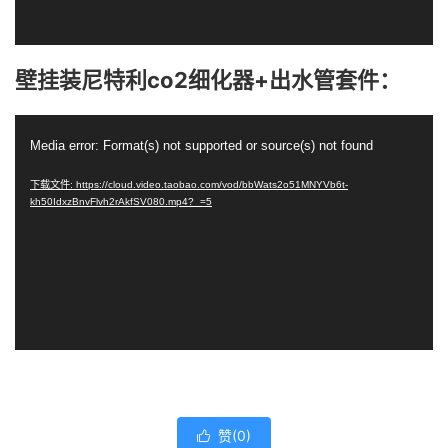
壁挂装尼特利co2细化器+出水管套件：
视
Media error: Format(s) not supported or source(s) not found
频
播
下载文件: https://cloud.video.taobao.com/vod/bbWats2o51MNYVb6t-
kh50IdxzBnvFlvh2rAkfSV080.mp4?_=5
放
器
赞(
0
)
