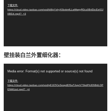
播
下载文件:
https://cloud.video.taobao.com/vod/kIi6pYxhyX0bxkmfLLwWwgyRGcz0BvEbcEeIOJ
放
0BEi4.mp4?_=3
器
壁挂装白兰外置细化器：
视
Media error: Format(s) not supported or source(s) not found
频
播
下载文件:
https://cloud.video.taobao.com/vod/pE1E5CeSespdEfSaTJvqzV7SkdPtUDSBdLOP
放
ENWUzsI.mp4?_=4
器