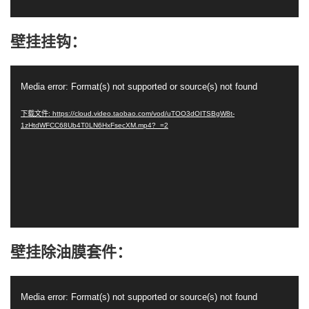
壁挂挂钩：
视
Media error: Format(s) not supported or source(s) not found
频
播
下载文件: https://cloud.video.taobao.com/vod/uTOO3dOITSBgW8t-
1zHtdWFCC68Ub4T0LN6HxFsecXM.mp4?_=2
放
器
壁挂除油膜套件：
视
Media error: Format(s) not supported or source(s) not found
频