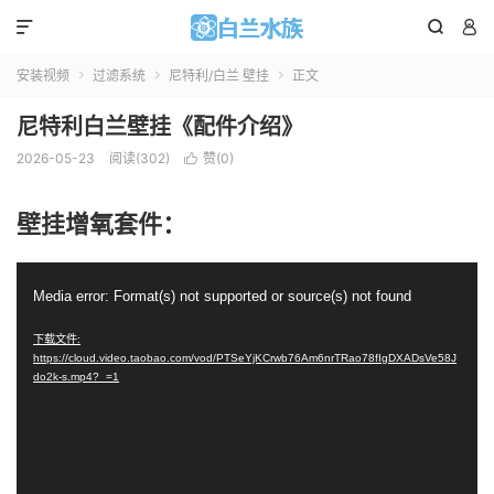



安装视频
过滤系统
尼特利/白兰 壁挂
正文



尼特利白兰壁挂《配件介绍》
2026-05-23
阅读(
302
)
赞(
0
)

壁挂增氧套件：
视
Media error: Format(s) not supported or source(s) not found
频
播
下载文件:
https://cloud.video.taobao.com/vod/PTSeYjKCrwb76Am6nrTRao78fIgDXADsVe58J
放
do2k-s.mp4?_=1
器