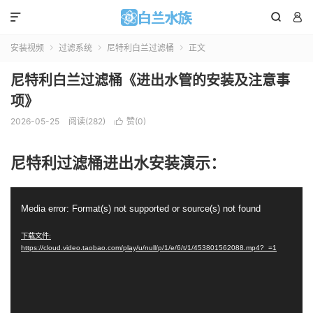



安装视频
过滤系统
尼特利白兰过滤桶
正文



尼特利白兰过滤桶《进出水管的安装及注意事
项》
2026-05-25
阅读(
282
)
赞(
0
)

尼特利过滤桶进出水安装演示：
视
Media error: Format(s) not supported or source(s) not found
频
播
下载文件:
https://cloud.video.taobao.com/play/u/null/p/1/e/6/t/1/453801562088.mp4?_=1
放
器