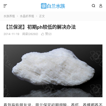



水族养殖
水晶虾养殖
正文


【兰保泥】初期ph较低的解决办法
2014-11-19
阅读(
26292
)
赞(
2
)

看到有些朋友说，用兰保泥初期很酸，养虾、养螺都养不