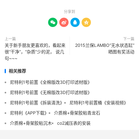
分享到




上一篇
下一篇
关于新手朋友更喜欢的，看起来
2015兰保LAMBO“无水状态缸”
很“干净”，“杂质”少的泥， 说几
晒图有奖活动
句~~~
相关推荐
尼特利1号前置《全棉版改3D打印滤材版》
尼特利1号前置《无棉版改3D打印滤材版》
尼特利1号前置《拆装清洗》
尼特利1号前置桶《安装视频》
尼特利《APP下载》
介质棉+骨架胶粘青龙石
介质棉+骨架胶粘沉木
co2减压表的安装