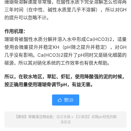
珊瑚骨溶解速度非常慢，在酸性水质下完全溶解怎么也得两
三年时间（在中性、碱性水质里几乎不溶解），所以对GH
的提升可以忽略不计。
作用机理：
珊瑚骨被酸性水质分解并溶入水中形成Ca(HCO3)2，适量
使用会微量提升并稳定KH（pH随之提升并稳定），对GH
几乎没有影响。Ca(HCO3)2提升了pH同时又是硝化细菌的
碳源，所以其对硝化系统的工作效率也有很大帮助。
所以，在软水地区，草缸、虾缸，使用降酸强的泥的时候，
按正确用量使用珊瑚骨调节pH，有益无害。
赞(
2
)

【原创】转载请注明出处：
白兰水族
»
【兰保泥】初期ph较低的解
决办法