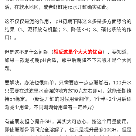
活，在软水地区，或者虾缸用ro水开缸确实如此。
这不仅仅是泥的作用， pH初期下降这么多是多方面综合的
结果（1、泥释放有机酸；2、降低KH；3、硝化系统的作
用）。
但是这不是什么问题（
相反这是个大大的优点
），要知道，
如果一款泥初期pH合适，那中后期降不下去酸才是个大问
题。
要解决，办法也很简单，只需要放一点点珊瑚石，100升水
只需要在过滤里水流强的地方放10克左右即可，就能长期维
持ph稳定。（新泥开缸的时候用量翻倍，1个半~2个月后逐
渐减少用量，不同珊瑚骨用量有一定差异）
有些朋友担心提升GH，其实大可放心，按这个用量使用，
即使珊瑚骨瞬间完全溶解了，也只是提升最多10GH，但是