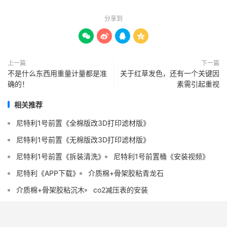
分享到




上一篇
下一篇
不是什么东西用重量计量都是准
关于红草发色，还有一个关键因
确的！
素需引起重视
相关推荐
尼特利1号前置《全棉版改3D打印滤材版》
尼特利1号前置《无棉版改3D打印滤材版》
尼特利1号前置《拆装清洗》
尼特利1号前置桶《安装视频》
尼特利《APP下载》
介质棉+骨架胶粘青龙石
介质棉+骨架胶粘沉木
co2减压表的安装