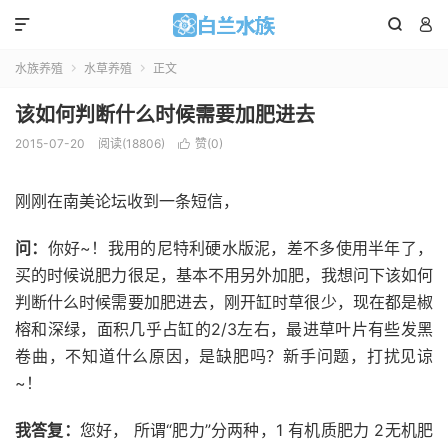



水族养殖
水草养殖
正文


该如何判断什么时候需要加肥进去
2015-07-20
阅读(
18806
)
赞(
0
)

刚刚在南美论坛收到一条短信，
问：
你好~！我用的尼特利硬水版泥，差不多使用半年了，
买的时候说肥力很足，基本不用另外加肥，我想问下该如何
判断什么时候需要加肥进去，刚开缸时草很少，现在都是椒
榕和深绿，面积几乎占缸的2/3左右，最进草叶片有些发黑
卷曲，不知道什么原因，是缺肥吗？新手问题，打扰见谅
~！
我答复：
您好， 所谓“肥力”分两种，1 有机质肥力 2无机肥