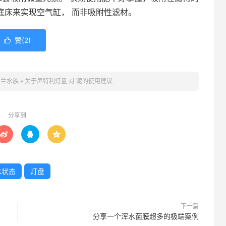
性底床来实现空气缸， 而非吸附性滤材。
赞(
2
)

白兰水族
»
关于尼特利灯盘 对 泥的使用建议
分享到



水状态
灯盘
下一篇
分享一个浑水菌膜超多的极端案例