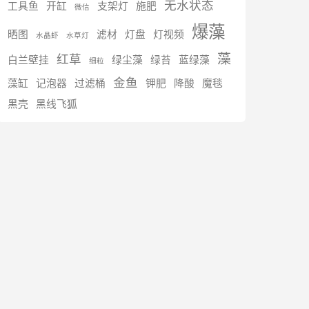
无水状态
工具鱼
开缸
支架灯
施肥
微信
爆藻
晒图
滤材
灯盘
灯视频
水晶虾
水草灯
藻
红草
白兰壁挂
绿尘藻
绿苔
蓝绿藻
细粒
金鱼
藻缸
记泡器
过滤桶
钾肥
降酸
魔毯
黑壳
黑线飞狐