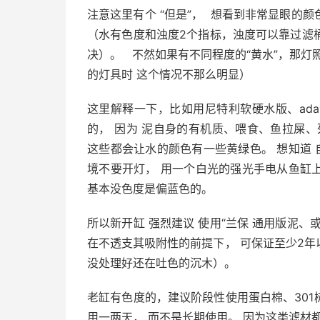
注意这里有个 “但是”， 想看到非常显眼的颜
（水有色度和浊度2个指标，浊度可以靠过滤
决）。 不然如果有不同程度的“黄水”，那灯
的灯具时 这个情况不那么明显）
这里解释一下，比如用尼特利软硬水版、ad
的， 因为 泥自身的有机质、喂食、鱼拉屎
这些都会让水的颜色有一些黄绿色。 想知道 
境不要开灯， 用一个白光的强光手电从鱼缸上
基本没色度是偏蓝色的。
所以新开缸 强烈建议 使用“兰保 通用版泥、或
在不透支其吸附性的前提下， 可保证至少2年
没处理好还在吐色的沉木）。
老缸有色度的，建议阶段性使用蛋白棉、301
用一两天， 而不是长期使用。 因为这类滤材