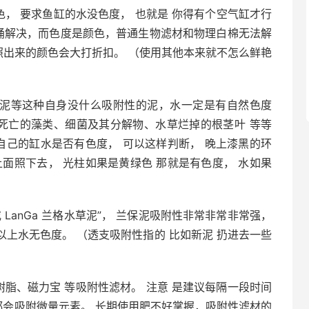
色， 要求鱼缸的水没色度， 也就是 你得有个空气缸才行
桶解决，而色度是颜色，普通生物滤材和物理白棉无法解
照出来的颜色会大打折扣。 （使用其他本来就不怎么鲜艳
a泥等这种自身没什么吸附性的泥，水一定是有自然色度
、死亡的藻类、细菌及其分解物、水草烂掉的根茎叶 等等
自己的缸水是否有色度， 可以这样判断， 晚上漆黑的环
面照下去， 光柱如果是黄绿色 那就是有色度， 水如果
 LanGa 兰格水草泥”， 兰保泥吸附性非常非常非常强，
以上水无色度。 （透支吸附性指的 比如新泥 扔进去一些
树脂、磁力宝 等吸附性滤材。 注意 是建议每隔一段时间
都会吸附微量元素。 长期使用肥不好掌握，吸附性滤材的