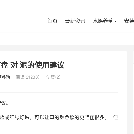
首页
最新资讯
水族养殖
安
盘 对 泥的使用建议
草养殖
阅读(
21238
)
赞(
2
)

建议。
红绿蓝或红绿灯珠，可以让草的颜色照的更艳丽很多。 但