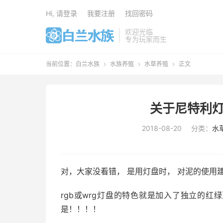
Hi, 请登录
我要注册
找回密码
欢迎光临
专为玩家而生
当前位置：
白兰水族
水族养殖
水草养殖
正文



关于尼特利灯
2018-08-20
分类：
水
对，大家没看错， 是用灯盘时， 对泥的使用
rgb或wrg灯盘的特色就是加入了独立的
是！！！！