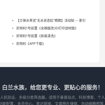
【兰保水草泥“无水状态缸”晒图】活动贴 -- 索引
尼特利1号前置《全棉版改3D打印滤材版》
尼特利1号前置《拆装清洗》
尼特利《APP下载》
白兰水族，给您更专业、更贴心的服务！
人机验证、多级分类筛选器，适用于垂直站点、科技博客、个人
功能配置、会员中心、直达链接、文章图片弹窗、自动缩略图等..