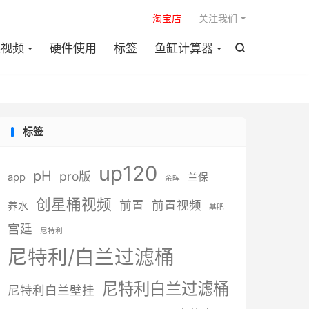

淘宝店
关注我们
装视频
硬件使用
标签
鱼缸计算器

标签
up120
pH
pro版
app
兰保
余晖
创星桶视频
前置
前置视频
养水
基肥
宫廷
尼特利
尼特利/白兰过滤桶
尼特利白兰过滤桶
尼特利白兰壁挂