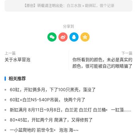
【原创】转载请注明出处：
白兰水族
»
翻俩缸，做个记录
分享到




上一篇
下一篇
关于水草冒泡
你所看到的颜色，未必是真实的
颜色，很可能被自己的眼睛骗了
相关推荐
60缸，开缸俩多月，下了100只黑壳，藻没了
60缸+白兰N5-540P吊装， 快两个月了
新缸满月 8月11日~9月8日，白兰泥 白兰灯 白兰桶
一缸藻......
80*45缸，开缸两个月 爬满了，又得修剪了
一小盆爬地的 前世今生
泡泡 海~~