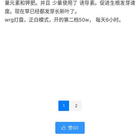
量元素和钾肥。并且 少量使用了 诱导素。促进生根发芽速
度。现在草已经都发芽长新叶了。
wrg灯盘，正白模式，开的第二档50w， 每天6小时。
1
2
赞(
0
)
