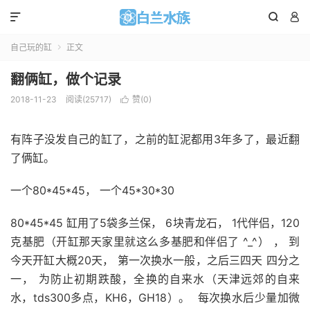



自己玩的缸
正文

翻俩缸，做个记录
2018-11-23
阅读(
25717
)
赞(
0
)

有阵子没发自己的缸了，之前的缸泥都用3年多了，最近翻
了俩缸。
一个80*45*45， 一个45*30*30
80*45*45 缸用了5袋多兰保， 6块青龙石， 1代伴侣，120
克基肥（开缸那天家里就这么多基肥和伴侣了 ^_^） ， 到
今天开缸大概20天， 第一次换水一般，之后三四天 四分之
一， 为防止初期跌酸，全换的自来水（天津远郊的自来
水，tds300多点，KH6，GH18）。 每次换水后少量加微