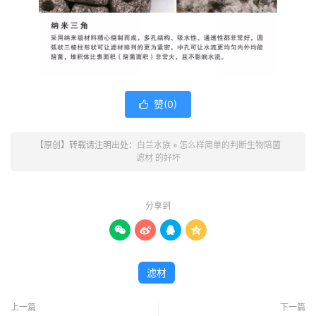
赞(
0
)

【原创】转载请注明出处：
白兰水族
»
怎么样简单的判断生物陪菌
滤材 的好坏
分享到




滤材
上一篇
下一篇