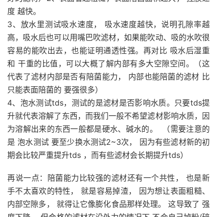
度 越快。
3、放水里测试吸水速度， 吸水速度越快，说明孔隙率越
高，吸水后也可以用嘴巴吹滤材，如果能吹动、吸的水吹很
容易的能吹出去，也能证明通透性强。再对比 吸水后湿重
和 干重的比值，可以大概了解内部有多大空隙空间。（这
代表了滤材内部是否有陪菌能力， 内部也能陪菌的滤材 比
只能表面陪菌的 要强很多）
4、泡水测试tds，测试的是滤材是否影响水质。只要tds提
升就代表溶解了东西，而我们一般不希望滤材影响水质，因
为溶解出来的东西一般都是硬水、碱水的。 （需要注意的
是 泡水测试 要至少换水测试2~3次， 因为有些滤材新的初
期会比较严重提升tds ，而有些滤材会长期提升tds）
再说一点：陪菌能力比较强的滤材还有一个共性， 也是新
手不太喜欢的特性， 就是容易掉渣， 因为想让表面粗糙、
内部空隙多， 就得让它像膨化食品那样处理。 这导致了 强