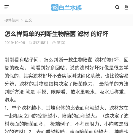



硬件使用
正文

怎么样简单的判断生物陪菌 滤材 的好坏
2019-10-06
阅读(
21581
)
赞(
0
)

刚刚看有帖子问，怎么判断一款生物陪菌 滤材的好坏，回
复的晚点， 就看到好多回帖，说的滤材好坏好像是很玄学
的似的，其实滤材好坏不去实际测试硝化系统，也比较容易
分辨，滤材的其物理结构决定了陪菌能力， 最简单的方法
判断方法 就是 手摸、眼睛看、放水里吸水、吸水后称重、
泡水。
1、单个滤材越小、其堆积体的比表面积就越大，滤材放在
一起相互之间的空隙越小，陪菌的面积越大。（这决定了滤
材表面的陪菌面积， 极端例子：不考虑阻力，小陶粒是很
好的滤材）2、表面看越粗糙，表面陪菌面积越大， 挂膜速