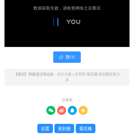
赞(
1
)

【原创】转载请注明出处：
白兰水族
»
尼特利 菊花桶 密封圈安装方
法
分享到




前置
密封圈
菊花桶