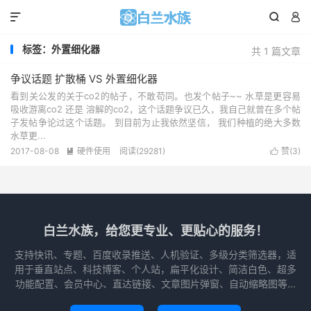



标签：外置细化器
共 1 篇文章
争议话题 扩散桶 VS 外置细化器
看到关公发的关于co2的帖子，不敢苟同。也发个帖子~~ 水草是更容易
吸收游离co2 还是 溶解的co2，这个话题争议已久，我自己就曾在多个帖
子发帖争论过这个话题。 到目前为止我依然坚信， 我们种植的绝大多数
水草更...
2017-08-08
硬件使用
阅读(
29281
)
赞(
3
)


白兰水族，给您更专业、更贴心的服务！
支持快讯、专题、百度收录推送、人机验证、多级分类筛选器，适
用于垂直站点、科技博客、个人站，扁平化设计、简洁白色、超多
功能配置、会员中心、直达链接、文章图片弹窗、自动缩略图等...