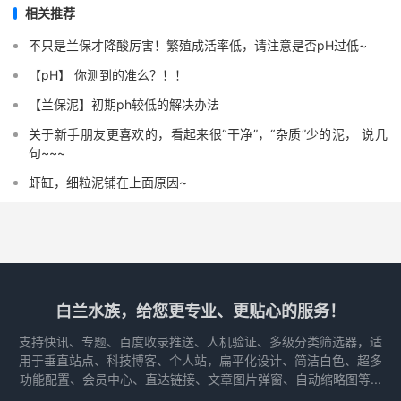
相关推荐
不只是兰保才降酸厉害！繁殖成活率低，请注意是否pH过低~
【pH】 你测到的准么？！！
【兰保泥】初期ph较低的解决办法
关于新手朋友更喜欢的，看起来很“干净”，“杂质”少的泥， 说几
句~~~
虾缸，细粒泥铺在上面原因~
白兰水族，给您更专业、更贴心的服务！
支持快讯、专题、百度收录推送、人机验证、多级分类筛选器，适
用于垂直站点、科技博客、个人站，扁平化设计、简洁白色、超多
功能配置、会员中心、直达链接、文章图片弹窗、自动缩略图等...