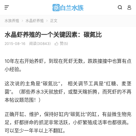



水族养殖
水晶虾养殖
正文


水晶虾养殖的一个关键因素：碳氮比
2015-08-16
阅读(
30843
)
赞(
5
)

10年左右开始养虾，到现在死虾无数，跌跌撞撞中也算有点
小经验。
这次说的主角是“碳氮比”， 相关调节工具是“红糖、麦茎
菌”。（那些养水3天就放虾，或整天瞎折腾，而死虾的不再
本帖议题范围！）
正确开缸、维护，保持好缸内“碳氮比”的缸，有益微生物充
足，虾都拼命的抓泥非常活跃，小虾繁殖成活率也都很高。
可以至少一年半以上不翻缸。