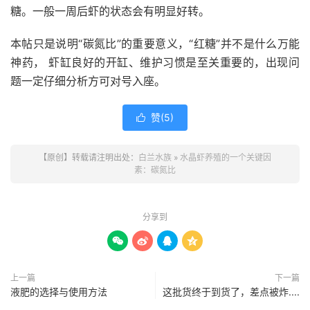
糖。一般一周后虾的状态会有明显好转。
本帖只是说明“碳氮比”的重要意义，“红糖”并不是什么万能
神药， 虾缸良好的开缸、维护习惯是至关重要的，出现问
题一定仔细分析方可对号入座。
赞(
5
)

【原创】转载请注明出处：
白兰水族
»
水晶虾养殖的一个关键因
素：碳氮比
分享到




上一篇
下一篇
液肥的选择与使用方法
这批货终于到货了，差点被炸....