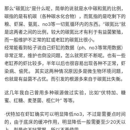
那么“碳氮比”是什么呢，简单的说就是水中碳和氮的比例，
碳指的是有机碳（各种碳水化合物），而氮指的是吃剩下的
粮、虾屎、氨氮、no3等一切氮循环内的东西。“碳氮比”就
是这两者之间的比例，较大的碳氮比才有利于有益菌繁殖，
而一般维护不正常的缸或老缸的碳氮比很小。
经常能看到帖子说自己虾缸的数据（ph、no3等常用数据）
非常正常，维护也倒没问题，怎么就死虾不断呢。也有一些
老缸养的虾比较多，半年以后也很容易出现各种不正常，虾
染病、偷死。 其实这两种情况原因多是微生物环境问题，
也就是有益菌不占优。而引发的根源多来自于碳氮比失衡。
这几年我自己曾用多种碳源做过实验，比如“伏特加、糖
蜜、红糖、麦茎菌、榄仁叶” 等等。
·伏特加在虾缸确实可以明显降低no3，不过是需要点时间
的，由于底床的缓冲作用，明显降低一般需要至少20天以
上，剂量也不好掌握，所以不再使用。