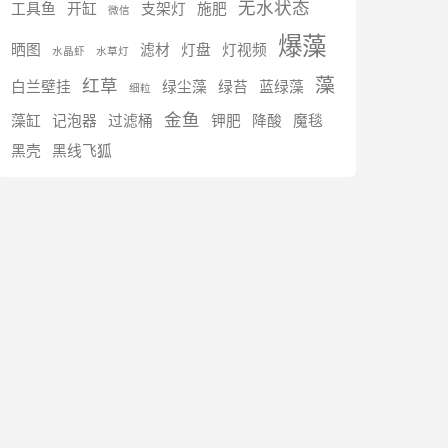
无水状态
工具鱼
开缸
支架灯
施肥
微信
爆藻
晒图
滤材
灯盘
灯视频
水晶虾
水草灯
藻
红草
白兰壁挂
绿尘藻
绿苔
蓝绿藻
细粒
金鱼
藻缸
记泡器
过滤桶
钾肥
降酸
魔毯
黑壳
黑线飞狐