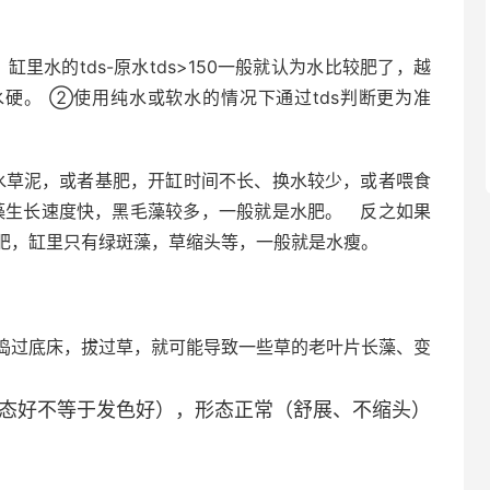
里水的tds-原水tds>150一般就认为水比较肥了，越
硬。 ②使用纯水或软水的情况下通过tds判断更为准
了水草泥，或者基肥，开缸时间不长、换水较少，或者喂食
藻生长速度快，黑毛藻较多，一般就是水肥。 反之如果
肥，缸里只有绿斑藻，草缩头等，一般就是水瘦。
捣过底床，拔过草，就可能导致一些草的老叶片长藻、变
态好不等于发色好
），形态正常（舒展、不缩头）