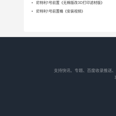
尼特利1号前置《无棉版改3D打印滤材版》
尼特利1号前置桶《安装视频》
支持快讯、专题、百度收录推送、