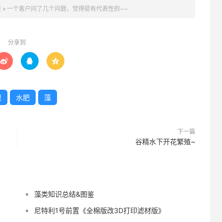
族
»
一个客户问了几个问题，觉得挺有代表性的~~
分享到



根
水肥
藻
下一篇
谷精水下开花繁殖~
藻类知识总结&图鉴
尼特利1号前置《全棉版改3D打印滤材版》