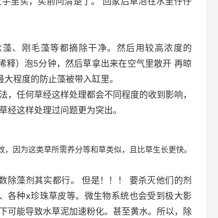
手里买，买前问清楚了。 回家后草泡在水里仔仔
丝藻、刚毛藻等都摘除干净。然后用较高浓度的
稀释）泡5分钟，然后草拿出来在空气里散开 再晾
最大程度的防止藻被带入缸里。
法，任何草经这样处理都会不同程度的收到影响，
草经这样处理过问题更为突出。
？
效，因为这类草所需养分等和草类似，且比草生长更快。
数除藻剂其实都行。 但是！！！ 要杀灭他们的剂
斯、各种x珍珠草皮等。微生物系统也会受到极大影
下可能导致水草泥加速粉化。甚至黄水。所以，除