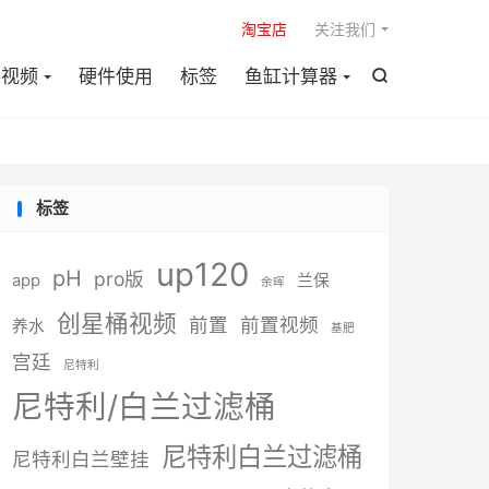

淘宝店
关注我们
装视频
硬件使用
标签
鱼缸计算器

标签
up120
pH
pro版
app
兰保
余晖
创星桶视频
前置
前置视频
养水
基肥
宫廷
尼特利
尼特利/白兰过滤桶
尼特利白兰过滤桶
尼特利白兰壁挂