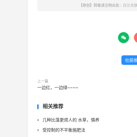
【原创】转载请注明出处：
白兰水

杜鹃
上一篇
一边红，一边绿~~~~
相关推荐
几种比藻更烦人的 水草，慎养
受控制的不平衡施肥法