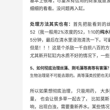
基本上很难，尽量从有信用的商家或鱼友
细细的看看。没问题再入缸。
处理方法其实也有：
首先把能看到的
52（我一般用2%浓度的52，1:10的
纯水
5分钟，最后在清水里浸泡清洗一下。可
但是！！！这是个杀敌一千自损八百的方
尤其新开缸缸内水质不好的情况下，一些
5、如何彻底治理丝藻、刚毛藻等高等有害藻
生物治理是不可能去跟的。高等藻类控肥也无
所以如果想彻底治理， 只能用药， 大多
量， 也会让很多草一起去了， 比如莫
响，出现白浊，需要重新养水。某些情况