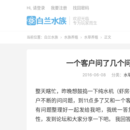
Hi, 请登录
我要注册
找回密码
欢迎光临
专为玩家而生
当前位置：
白兰水族
水族养殖
水草养殖
正文



一个客户问了几个问
2016-06-08
分类：
水
整天瞎忙，昨晚想鼓捣一下纯水机（虾房
户不断的问问题，到11点多了又和一个
有问题整理好一起发给我吧，我统一答
性，发到论坛和大家分享一下吧。 我回