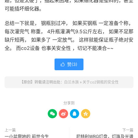
题，但是太硬了，插起来困难，如果细化器是塑料的，甚至
可能插坏细化器。
总结一下就是， 钢瓶别过冲， 如果买钢瓶 一定准备个称，
每次灌完气 称重， 4升瓶灌满气9.5公斤左右， 如果不足那
缺斤短两， 如果多了 一定放气。 这样就能保证瓶子绝对安
全。 而co2设备 也事关安全性 ，切记不能凑合~~
赞(
3
)

【原创】转载请注明出处：
白兰水族
»
关于co2钢瓶的安全性
分享到




上一篇
下一篇
一小盆爬地的 前世今生
尼特利WRG灯盘，灯珠及光谱