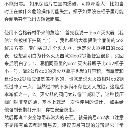
不能归零。 如果保险片在室内爆破，可能吓着人，比如当
时正在做什么危险操作可能失控，瓶子如果没在柜子里可能
会倒地甚至飞出去较远距离。
使用不合格器材带来的危险： 首先我说一下co2灭火器（我
估计会被楼下拍砖 ^_^） ，我也想给大家提供个廉价的co2
解决方案，专门买过几个灭火器，想定灭火器接口的co2
表，也想高明白为什么灭火器就别co2钢瓶便宜很多，买回
来后明白了，1、灌相同重量的co2 灭火器瓶子比co2瓶子
小一号，灌2公斤co2的灭火器瓶子也就3升容积，而厚度和
建设co2钢瓶应该是差不多的，也就是说灭火器相对co2钢
瓶过冲了一点，当然过冲的不多尚不存在太大危险，这是成
本减低之一，2、灭火器的阀门太过偷工减料了，这种按压
阀门铜非常的薄，基本上就是一次性使用的设计， 如果给
他强制长期打开用，存在安全隐患。
然后再说个安全隐患非常大的东西，就是简易co2表（注意
不是所有单表都是简易表，建议表最直观的分辨是它非常