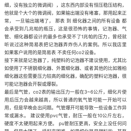
细，没有独立的微调阀），这东西内部没有恒压稳压结构，
他就是个大个的微调阀，如果输出端没有堵塞，那用起来正
常， 一旦输出端堵了， 那表 到 细化器之间的所有设备 都
会承受到几兆帕的瓶压，这是很恐怖的事情，记泡器、气
管、细化器都设计的最多也承受不了1兆帕的压力，曾经就
听说过这种简易表把记泡器弄炸伤人的案例。所以我店里
如果客户说用的是简易表 不卖任何co2设备。
接下来就是记泡器了，纯塑料的记泡器不建议使用，尤其比
如使用了不锈钢细化器、外置细化器、或者其他的比如雅柏
细化器这些需要压力较高的细化器，确配的塑料记泡器，很
可能记泡器会开裂或爆裂。
最后是气管，co2表的输出压力一般在3~6公斤，细化片使
用后压力会越来越高，所以普通的氧气管可能一开始可以
用，但是早晚会出问题。气管爆开可能导致一些设备工作异
常或漏水。 建议使用pvc气管，耐压一般在10公斤左右，
硬度不太硬用起来方便。 pu管耐压更高，安全上没任何问