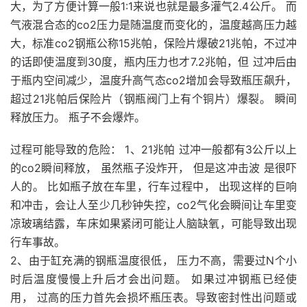
大，为了方便计算一般1:1来说也就是最多灌气2.4公斤。 而
气液混合态的co2压力是随温度而变化的
，温度越高压力越
大，标准co2钢瓶公称15兆帕，保险片爆破21兆帕，不过冲
的话即使温度到30度，瓶内压力也才7.2兆帕，但 过冲后由
于瓶内空间减少，温度升高气态co2增加会导致瓶压飙升，
超过21兆帕后保险片（钢瓶阀门上有个铜片）爆裂。 瞬间
释放压力。 瓶子不会爆炸。
过程可能导致的危险： 1、21兆帕 过冲一般都有3公斤以上
的co2瞬间释放， 虽然瓶子没炸开， 但是这冲击波 是很吓
人的。 比如瓶子放在车里，行车过程中， 出现这样的巨响
和冲击，会让人至少几秒钟失控，co2气化会瞬间让车里变
凉玻璃结露，车床如果紧闭可能让人脑缺氧，可能导致出现
行车事故。
2、由于缸充满的钢瓶温度很低， 压力不高，需要过N个小
时后温度慢慢上升后才会出问题。 如果过冲钢瓶已经使
用， 过高的压力首先会损坏瓶压表。导致密封性出问题或