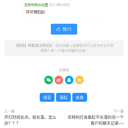
赞(
1
)

【原创】转载请注明出处：
白兰水族
»
金鱼缸开灯几天为什么不长
绿苔？和一个客户的聊天记录~
分享到




绿苔
藻缸
金鱼
上一篇
下一篇
开灯时间长点，就长藻，怎么
尼特利灯金鱼缸不长藻的另一个
办？？？
客户的聊天记录~~