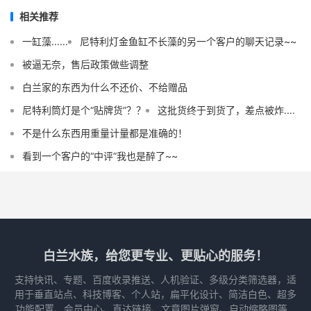
相关推荐
一缸藻......
尼特利灯金鱼缸不长藻的另一个客户的聊天记录~~
被逼无奈，售后政策做些调整
白兰家的东西为什么不还价、不给赠品
尼特利筒灯是个“贴牌货”？？
这批货终于到货了，差点被炸....
不是什么东西用重量计量都是准确的！
看到一个客户的“中评”我也是醉了~~
白兰水族，给您更专业、更贴心的服务！
支持快讯、专题、百度收录推送、人机验证、多级分类筛选器，适
用于垂直站点、科技博客、个人站，扁平化设计、简洁白色、超多
功能配置、会员中心、直达链接、文章图片弹窗、自动缩略图等...