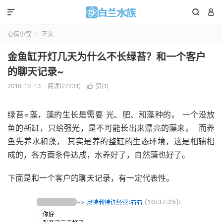



心情小叙
正文

金鱼缸开灯几天为什么不长绿苔？和一个客户
的聊天记录~
2016-10-13
阅读(
27231
)
赞(
1
)

绿苔=藻，藻的生长是需要 光、肥、和藻种的。 一个没放
鱼的新缸，只给强光，是不可能长出来漂亮的藻来。 而养
鱼先养水和藻， 其实是养的整缸的生态环境，这是相辅相
成的，各方面条件达成，水养好了，自然藻也好了。
下面是和一个客户的聊天记录，有一定代表性。